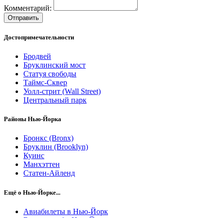
Комментарий:
Отправить
Достопримечательности
Бродвей
Бруклинский мост
Статуя свободы
Таймс-Сквер
Уолл-стрит (Wall Street)
Центральный парк
Районы Нью-Йорка
Бронкс (Bronx)
Бруклин (Brooklyn)
Куинс
Манхэттен
Статен-Айленд
Ещё о Нью-Йорке...
Авиабилеты в Нью-Йорк