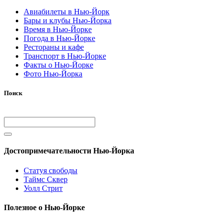
Авиабилеты в Нью-Йорк
Бары и клубы Нью-Йорка
Время в Нью-Йорке
Погода в Нью-Йорке
Рестораны и кафе
Транспорт в Нью-Йорке
Факты о Нью-Йорке
Фото Нью-Йорка
Поиск
Достопримечательности Нью-Йорка
Статуя свободы
Таймс Сквер
Уолл Стрит
Полезное о Нью-Йорке