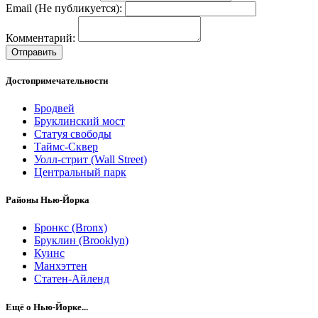
Email (Не публикуется):
Комментарий:
Отправить
Достопримечательности
Бродвей
Бруклинский мост
Статуя свободы
Таймс-Сквер
Уолл-стрит (Wall Street)
Центральный парк
Районы Нью-Йорка
Бронкс (Bronx)
Бруклин (Brooklyn)
Куинс
Манхэттен
Статен-Айленд
Ещё о Нью-Йорке...