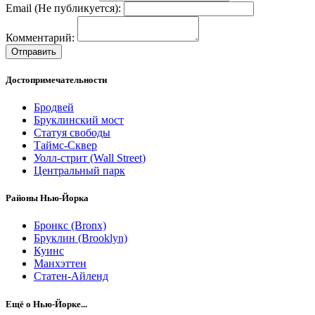
Email (Не публикуется):
Комментарий:
Отправить
Достопримечательности
Бродвей
Бруклинский мост
Статуя свободы
Таймс-Сквер
Уолл-стрит (Wall Street)
Центральный парк
Районы Нью-Йорка
Бронкс (Bronx)
Бруклин (Brooklyn)
Куинс
Манхэттен
Статен-Айленд
Ещё о Нью-Йорке...