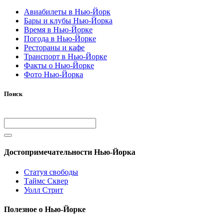
Авиабилеты в Нью-Йорк
Бары и клубы Нью-Йорка
Время в Нью-Йорке
Погода в Нью-Йорке
Рестораны и кафе
Транспорт в Нью-Йорке
Факты о Нью-Йорке
Фото Нью-Йорка
Поиск
Достопримечательности Нью-Йорка
Статуя свободы
Таймс Сквер
Уолл Стрит
Полезное о Нью-Йорке