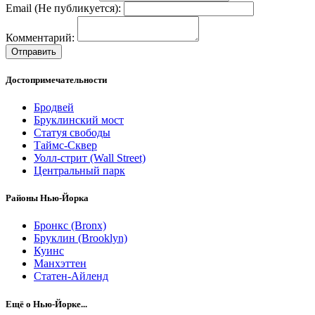
Email (Не публикуется):
Комментарий:
Отправить
Достопримечательности
Бродвей
Бруклинский мост
Статуя свободы
Таймс-Сквер
Уолл-стрит (Wall Street)
Центральный парк
Районы Нью-Йорка
Бронкс (Bronx)
Бруклин (Brooklyn)
Куинс
Манхэттен
Статен-Айленд
Ещё о Нью-Йорке...