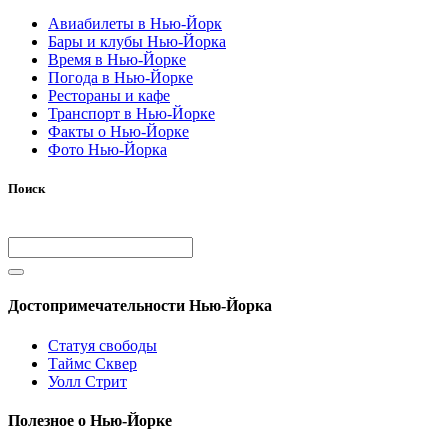
Авиабилеты в Нью-Йорк
Бары и клубы Нью-Йорка
Время в Нью-Йорке
Погода в Нью-Йорке
Рестораны и кафе
Транспорт в Нью-Йорке
Факты о Нью-Йорке
Фото Нью-Йорка
Поиск
Достопримечательности Нью-Йорка
Статуя свободы
Таймс Сквер
Уолл Стрит
Полезное о Нью-Йорке