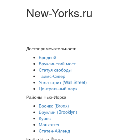
New-Yorks.ru
Достопримечательности
Бродвей
Бруклинский мост
Статуя свободы
Таймс-Сквер
Уолл-стрит (Wall Street)
Центральный парк
Районы Нью-Йорка
Бронкс (Bronx)
Бруклин (Brooklyn)
Куинс
Манхэттен
Статен-Айленд
Ещё о Нью-Йорке...