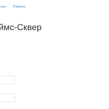
рсии
Районы
ймс-Сквер