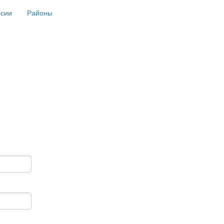
рсии
Районы