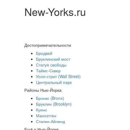
New-Yorks.ru
Достопримечательности
Бродвей
Бруклинский мост
Статуя свободы
Таймс-Сквер
Уолл-стрит (Wall Street)
Центральный парк
Районы Нью-Йорка
Бронкс (Bronx)
Бруклин (Brooklyn)
Куинс
Манхэттен
Статен-Айленд
Ещё о Нью-Йорке...