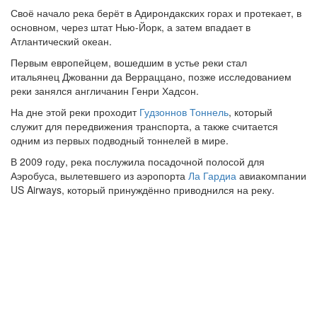
Своё начало река берёт в Адирондакских горах и протекает, в
основном, через штат Нью-Йорк, а затем впадает в
Атлантический океан.
Первым европейцем, вошедшим в устье реки стал
итальянец Джованни да Верраццано, позже исследованием
реки занялся англичанин Генри Хадсон.
На дне этой реки проходит
Гудзоннов Тоннель
, который
служит для передвижения транспорта, а также считается
одним из первых подводный тоннелей в мире.
В 2009 году, река послужила посадочной полосой для
Аэробуса, вылетевшего из аэропорта
Ла Гардиа
авиакомпании
US Airways, который принуждённо приводнился на реку.