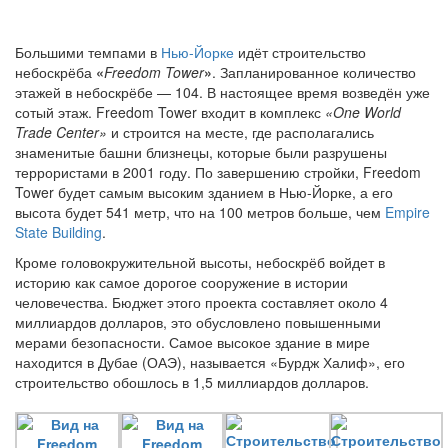
Большими темпами в
Нью-Йорке
идёт строительство
небоскрёба
«
Freedom Tower
»
. Запланированное количество
этажей в небоскрёбе — 104. В настоящее время возведён уже
сотый этаж. Freedom Tower входит в комплекс
«One World
Trade Center»
и строится на месте, где располагались
знаменитые башни близнецы, которые были разрушены
террористами в 2001 году. По завершению стройки, Freedom
Tower будет самым высоким зданием в Нью-Йорке, а его
высота будет 541 метр, что на 100 метров больше, чем
Empire
State Building
.
Кроме головокружительной высоты, небоскрёб войдет в
историю как самое дорогое сооружение в истории
человечества. Бюджет этого проекта составляет около 4
миллиардов долларов, это обусловлено повышенными
мерами безопасности. Самое высокое здание в мире
находится в Дубае (ОАЭ), называется «Бурдж Халиф», его
строительство обошлось в 1,5 миллиардов долларов.