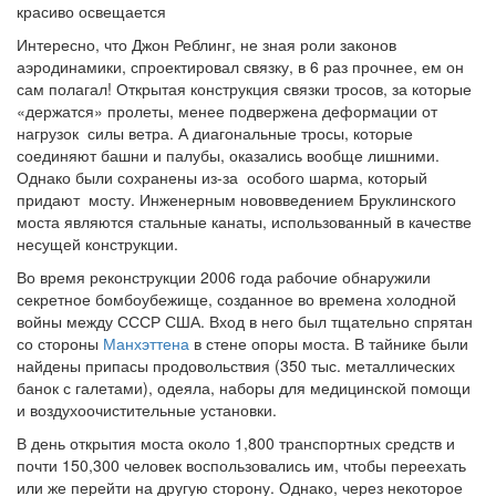
красиво освещается
Интересно, что Джон Реблинг, не зная роли законов
аэродинамики, спроектировал связку, в 6 раз прочнее, ем он
сам полагал! Открытая конструкция связки тросов, за которые
«держатся» пролеты, менее подвержена деформации от
нагрузок силы ветра. А диагональные тросы, которые
соединяют башни и палубы, оказались вообще лишними.
Однако были сохранены из-за особого шарма, который
придают мосту. Инженерным нововведением Бруклинского
моста являются стальные канаты, использованный в качестве
несущей конструкции.
Во время реконструкции 2006 года рабочие обнаружили
секретное бомбоубежище, созданное во времена холодной
войны между СССР США. Вход в него был тщательно спрятан
со стороны
Манхэттена
в стене опоры моста. В тайнике были
найдены припасы продовольствия (350 тыс. металлических
банок с галетами), одеяла, наборы для медицинской помощи
и воздухоочистительные установки.
В день открытия моста около 1,800 транспортных средств и
почти 150,300 человек воспользовались им, чтобы переехать
или же перейти на другую сторону. Однако, через некоторое