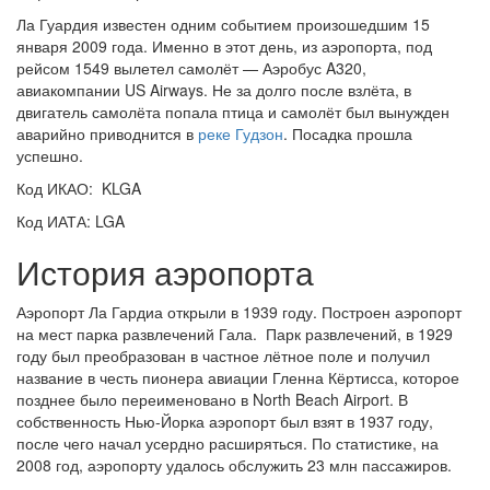
Ла Гуардия известен одним событием произошедшим 15
января 2009 года. Именно в этот день, из аэропорта, под
рейсом 1549 вылетел самолёт — Аэробус A320,
авиакомпании US Airways. Не за долго после взлёта, в
двигатель самолёта попала птица и самолёт был вынужден
аварийно приводнится в
реке Гудзон
. Посадка прошла
успешно.
Код ИКАО: KLGA
Код ИАТА: LGA
История аэропорта
Аэропорт Ла Гардиа открыли в 1939 году. Построен аэропорт
на мест парка развлечений Гала. Парк развлечений, в 1929
году был преобразован в частное лётное поле и получил
название в честь пионера авиации Гленна Кёртисса, которое
позднее было переименовано в North Beach Airport. В
собственность Нью-Йорка аэропорт был взят в 1937 году,
после чего начал усердно расширяться. По статистике, на
2008 год, аэропорту удалось обслужить 23 млн пассажиров.