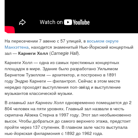
На пересечении 7 авеню с 57 улицей, в
восьмом округе
Манхэттена
, находится знаменитый Нью-Йоркский концертный
зал —
Карнеги Холл
(
Carnegie Hall
).
Карнеги Холл — одна из самых престижных концертных
площадок в мире. Здание было разработано Уильямом
Бернетом Тузиллом — архитектор, и построено в 1891
году Эндрю Карнеги — филантроп. Сейчас в этом месте
нередко проходят выступления поп-звёзд и выступление
музыкантов классической музыки.
В
главный зал Карнеги Холл
одновременно помещается до 2
804 человек на пяти уровнях. Главный зал назвали в честь
скрипача Айзека Стерна в 1997 году. Этот зал необыкновенно
высок. Чтобы добраться до самого верхнего этажа, предстоит
пройти через 137 ступенек. В главном зале часто выступала
нью-йоркская филармония с 1892 до 1962 года.