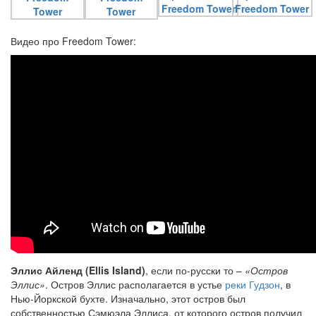
Видео про Freedom Tower:
Эллис Айленд (Ellis Island)
, если по-русски то –
«Остров
Эллис»
. Остров Эллис располагается в устье
реки Гудзон
, в
Нью-Йоркской бухте. Изначально, этот остров был
собственностью Сэмюэла Эллиса, от которого остров получил