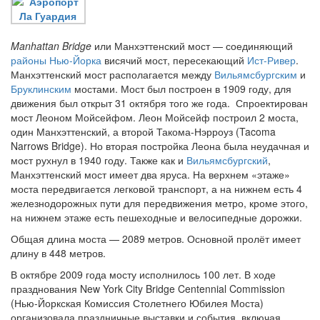
Manhattan Bridge
или Манхэттенский мост — соединяющий
районы Нью-Йорка
висячий мост, пересекающий
Ист-Ривер
.
Манхэттенский мост располагается между
Вильямсбургским
и
Бруклинским
мостами. Мост был построен в 1909 году, для
движения был открыт 31 октября того же года. Спроектирован
мост Леоном Мойсейфом. Леон Мойсейф построил 2 моста,
один Манхэттенский, а второй Такома-Нэрроуз (Tacoma
Narrows Bridge). Но вторая постройка Леона была неудачная и
мост рухнул в 1940 году. Также как и
Вильямсбургский
,
Манхэттенский мост имеет два яруса. На верхнем «этаже»
моста передвигается легковой транспорт, а на нижнем есть 4
железнодорожных пути для передвижения метро, кроме этого,
на нижнем этаже есть пешеходные и велосипедные дорожки.
Общая длина моста — 2089 метров. Основной пролёт имеет
длину в 448 метров.
В октябре 2009 года мосту исполнилось 100 лет. В ходе
празднования New York City Bridge Centennial Commission
(Нью-Йоркская Комиссия Столетнего Юбилея Моста)
организовала праздничные выставки и события, включая