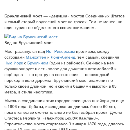
Бруклинский мост
— «дедушка» мостов Соединеных Штатов
и самый старый подвесной мост на тросах. Тем не менее, ни
один турист не обделяет его своим вниманием.
Вид на Бруклинский мост
Мост раскинулся над
Ист-Риверским
проливом, между
островами
Манхэттен
и
Лонг-Айленд
, тем самым, соединяя
Нью Йорк
с
Бруклином
(один из районов). Сейчас на нем
функционирует шесть полос для движения автомобилей и
ещё одна — по центру на возвышении — пешеходный
переход и вело-дорожка. Бруклинский мост знаменит не
только своей длинной, но и своими башнями высотой в 83
метра, в стиле неоготики.
Мысль о соединении этих городов посещала ньюйоркцев еще
с 1806 года. Дебаты, исследования длились более 60 лет,
пока в качестве окончательного не был выбран проект Джона
Огастеса Реблинга «
Нью-Йорк Бридж Кампани
».
Строительство моста стартовало 3 января 1870 года, длилось
целых 13 лет, до конца мая 1883 года.