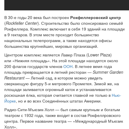
В 30-е годы 20 века был построен
Рокфеллеровский центр
(
Rockfeller Center
). Строительство было спонсировано семьёй
Рокфеллера. Комплекс включает в себя 19 зданий на площади
в 9 гектаров. В этом месте проходит большинство
национальных телепрограмм, а также находятся офисы
большинства крупнейших, мировых организаций.
Центтром комплекс является Лавер Плаза (Lower Plaza)
или «Нижняя площадь». На этой площади находятся около
200 флагов государств членов
ООН
. В летнее вемя года
площадь превращается в летний ресторан —
Summer Garden
Restaurant
— Летний сад, в котором можно увидеть
сверкающую фигуру 5-и метрового Прометея. Зимой же, на
площади заливается огромный каток и устанавливается
роскошная ёлка, которая считается главной не только в
Нью-
Йорке
, но и во всех Соединённых штатах Америки.
Радио-Сити-Мъюзик-Холл — был самым крупным и богатым
театром с 1932 года, также входит в состав Рокфеллровского
центра. Первое название театра — «Международный Мъюзик
Холл».